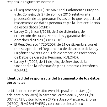
respeta las siguientes normas:
El Reglamento (UE) 2016/679 del Parlamento Europeo
y del Consejo, de 27 de abril de 2016, relativo a la
protección de las personas físicas en lo que respecta al
tratamiento de datos personales y a la libre circulación
de estos datos (RGPD).
La Ley Orgánica 3/2018, de 5 de diciembre, de
Protección de Datos Personales y garantía de los
derechos digitales (LOPD-GDD).
El Real Decreto 1720/2007, de 21 de diciembre, por el
que se aprueba el Reglamento de desarrollo de la Ley
Orgánica 15/1999, de 13 de diciembre, de Protección
de Datos de Carácter Personal (RDLOPD).
La Ley 34/2002, de 11 de julio, de Servicios de la
Sociedad de la Información y de Comercio Electrónico
(LSSI-CE).
Identidad del responsable del tratamiento de los datos
personales
La titularidad de este sitio web, https://femar-si.es , (en
adelante, Sitio Web) la ostenta: Ferrer Marí SL, con CIF/NIF
B07475437, y domicilio en C/ Pare Josep Manxarell 2, Ibiza
(07800), ISLAS BALEARES y con correo electrónico