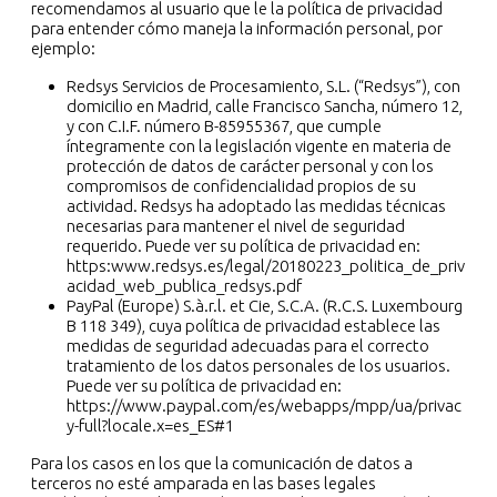
recomendamos al usuario que le la política de privacidad
para entender cómo maneja la información personal, por
ejemplo:
Redsys Servicios de Procesamiento, S.L. (“Redsys”), con
domicilio en Madrid, calle Francisco Sancha, número 12,
y con C.I.F. número B-85955367, que cumple
íntegramente con la legislación vigente en materia de
protección de datos de carácter personal y con los
compromisos de confidencialidad propios de su
actividad. Redsys ha adoptado las medidas técnicas
necesarias para mantener el nivel de seguridad
requerido. Puede ver su política de privacidad en:
https:www.redsys.es/legal/20180223_politica_de_priv
acidad_web_publica_redsys.pdf
PayPal (Europe) S.à.r.l. et Cie, S.C.A. (R.C.S. Luxembourg
B 118 349), cuya política de privacidad establece las
medidas de seguridad adecuadas para el correcto
tratamiento de los datos personales de los usuarios.
Puede ver su política de privacidad en:
https://www.paypal.com/es/webapps/mpp/ua/privac
y-full?locale.x=es_ES#1
Para los casos en los que la comunicación de datos a
terceros no esté amparada en las bases legales